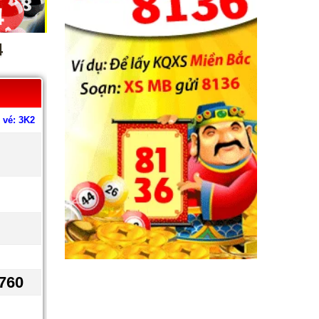
4
 vé: 3K2
760