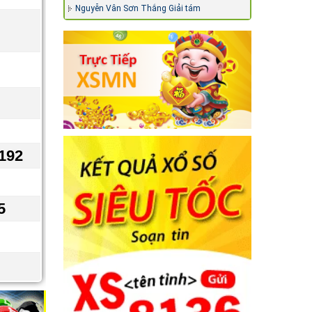
Nguyễn Vân Sơn ​​​​​​Thắng Giải tám
192
5