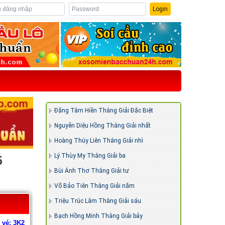
Login
Đặng Tâm Hiền ​​​​​​Thắng Giải Đặc Biệt
Nguyễn Diệu Hồng ​​​​​​Thắng Giải nhất
Hoàng Thúy Liên ​​​​​​Thắng Giải nhì
Lý Thùy My ​​​​​​Thắng Giải ba
5
Bùi Ánh Thơ ​​​​​​Thắng Giải tư
Võ Bảo Tiên ​​​​​​Thắng Giải năm
Triệu Trúc Lâm ​​​​​​Thắng Giải sáu
Bạch Hồng Minh ​​​​​​Thắng Giải bảy
 vé: 3K2