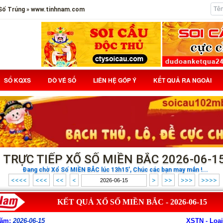
i Số Trúng » www.tinhnam.com
SỔ KQXS
DÒ VÉ SỐ
LIÊN HỆ GÓP Ý
KẾT QUẢ RA NGOÀI
TRỰC TIẾP XỔ SỐ MIỀN BẮC 2026-06-1
Đang chờ Xổ Số MIỀN BẮC lúc 13h15’, Chúc các bạn may mắn !...
<<<<
<<<
<<
<
>
>>
>>>
>>>>
KẾT QUẢ XỔ SỐ MIỀN BẮC - 2026-06-15
năm:
2026-06-15
XSTN - Loại