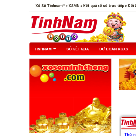
Xổ Số Tinhnam™ » XSMN » Kết quả xổ số trực tiếp » Đổ
TINHNAM ™
SỔ KẾT QUẢ
DỰ ĐOÁN KQXS
Thứ 